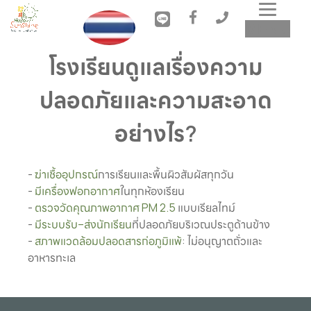
Toggl
MENU
navig
โรงเรียนดูแลเรื่องความ
ปลอดภัยและความสะอาด
อย่างไร?
- 
ฆ่าเชื้ออุปกรณ์
การเรียนและพื้นผิวสัมผัสทุกวัน

- 
มีเครื่องฟอกอากาศ
ในทุกห้องเรียน

- 
ตรวจวัดคุณภาพอากาศ PM 2.5 
แบบเรียลไทม์

- 
มีระบบรับ–ส่งนักเรียน
ที่ปลอดภัยบริเวณประตูด้านข้าง

- 
สภาพแวดล้อมปลอดสารก่อภูมิแพ้
: ไม่อนุญาตถั่วและ