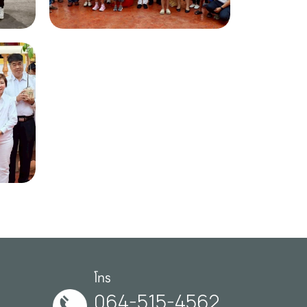
โทร
064-515-4562