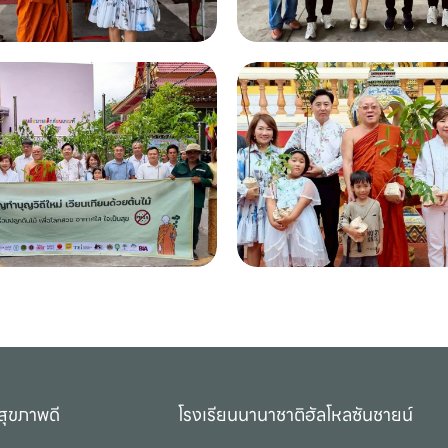
สุขภาพดี
โรงเรียนนานาชาติฮัลโหลซันชายน์