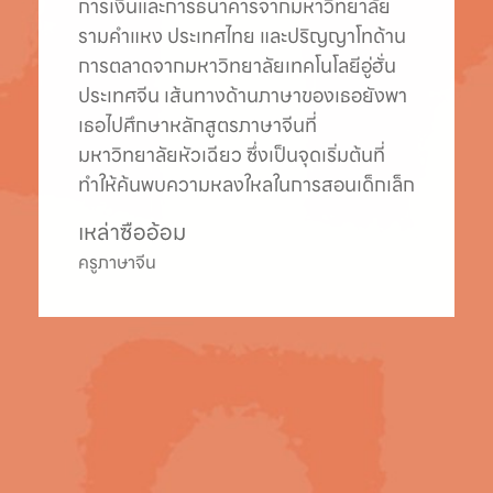
ความอยากรู้อยากเห็น และมีพื้นฐาน
ประสบการณ์ที่นำสิ่งพิเศษมาสู่ห้องเรียน
เธอสำเร็จการศึกษาจากมหาวิทยาลัย
Grenoble ประเทศฝรั่งเศส ในปี 2016 ด้าน
ธุรกิจระหว่างประเทศ และใช้เวลาหลายปี
ทำงานในฐานะผู้ประกอบการ ก่อนก้าวเข้าสู่
บทบาทที่ยิ่งใหญ่และเติมเต็มที่สุดในชีวิต—
การเป็นคุณแม่ของลูกชายที่น่ารักสองคน
ปัจจุบันอายุ 3 และ 6 ปี
Teacher Gladys
ครูผู้สอนสองภาษา