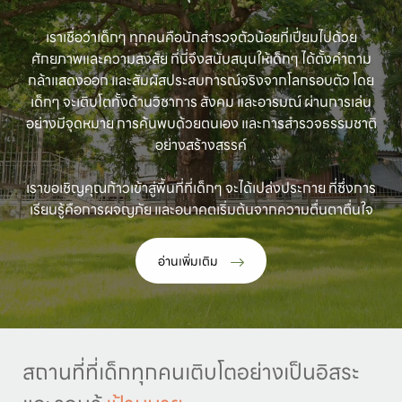
เราเชื่อว่าเด็กๆ ทุกคนคือนักสำรวจตัวน้อยที่เปี่ยมไปด้วย
ศักยภาพและความสงสัย ที่นี่จึงสนับสนุนให้เด็กๆ ได้ตั้งคำถาม
กล้าแสดงออก และสัมผัสประสบการณ์จริงจากโลกรอบตัว โดย
เด็กๆ จะเติบโตทั้งด้านวิชาการ สังคม และอารมณ์ ผ่านการเล่น
อย่างมีจุดหมาย การค้นพบด้วยตนเอง และการสำรวจธรรมชาติ
อย่างสร้างสรรค์
เราขอเชิญคุณก้าวเข้าสู่พื้นที่ที่เด็กๆ จะได้เปล่งประกาย ที่ซึ่งการ
เรียนรู้คือการผจญภัย และอนาคตเริ่มต้นจากความตื่นตาตื่นใจ
อ่านเพิ่มเติม
สถานที่ที่เด็กทุกคนเติบโตอย่างเป็นอิสระ