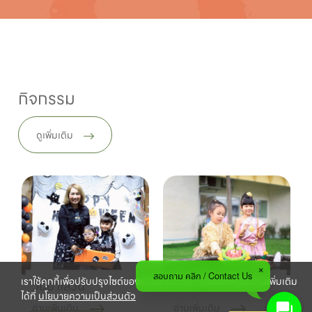
กิจกรรม
ดูเพิ่มเติม
สอบถาม คลิก / Contact Us
เราใช้คุกกี้เพื่อปรับปรุงไซต์ของเราและประสบการณ์ของคุณ อ่านเพิ่มเติม
วันฮาโลวีน
วันลอยกระทง
ได้ที่
นโยบายความเป็นส่วนตัว
อ่านเพิ่มเติม
อ่านเพิ่มเติม