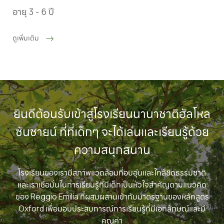
อายุ 3 - 6 ปี
ดูเพิ่มเติม
ยินดีต้อนรับเข้าสู่โรงเรียนนานาชาติฮัลโหล
ซันชายน์ ที่ที่เด็กๆ จะได้เล่นและเรียนรู้ด้วย
ความสนุกสนาน
โรงเรียนของเรามีสภาพแวดล้อมที่อบอุ่นและใกล้ชิดธรรมชาติ
และเราเชื่อมั่นในการเรียนรู้ที่มีเด็กเป็นหัวใจสำคัญตามแนวคิด
ของ Reggio Emilia ที่ผสมผสานเข้ากับมาตรฐานของหลักสูตร
Oxford เพื่อมอบประสบการณ์การเรียนรู้ที่มีเอกลักษณ์และมี
คุณค่า